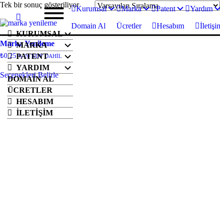
Tek bir sonuç gösteriliyor
Kurumsal
Marka
Patent
Yardım
Domain Al
Ücretler
Hesabım
İletişi
KURUMSAL
Marka Yenileme
MARKA
₺
0,25
PATENT
% 20 KDV DAHİL
YARDIM
Seçenekleri Belirle
DOMAIN AL
ÜCRETLER
HESABIM
İLETIŞIM