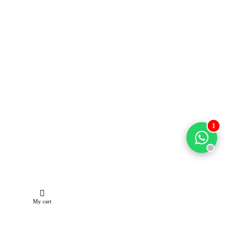
1
My cart