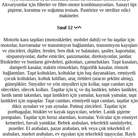
Akvaryumlar için filtreler ve filtre-motor kombinasyonları. Sanayi tipi
pişirme, kurutma ve soğutma tesisatı. Pastörize ve sterilize edici
makineler.
Sınıf 12
Motorlu kara taşıtları (motosikletler, mobilet dahil) ve bu taşıtlar için
motorlar, kavramalar ve transmisyon bağlantıları, transmisyon kayışları
ve zincirleri, dişliler, frenler, fren disk ve balataları, şasiler, kaportalar,
süspansiyonlar, darbe emiciler, şanzımanlar, direksiyonlar, jantlar.
Bisikletler ve bunların gövdeleri, gidonları, çamurlukları. Taşıt kasaları,
damperli kasalar, traktör römorkları, frigorifik kasalar, römork
bağlantıları. Taşıt koltukları, koltuklar için baş dayanakları, emniyetli
çocuk koltukları, koltuk kılıfları, araç örtüleri (aracın şeklini almış),
güneşlikler. Sinyaller ve yön sinyalleri için kollar, taşıt camları için
silecekler, silecek kolları. Taşıtlar için iç ve dış lastikler, tubles lastikler,
lastik tamir takımları, taşıt lastikleri için yamalar, kaynak yamalar, taşıt
lastikleri için supaplar. Taşıt camları, emniyetli taşıt camları, taşıtlar için
dikiz aynaları ve yan aynalar. Patinaj zincirleri. Taşıtlar için
portbagajlar, bisiklet ve kayak taşıyıcıları, seleler. Lastik şişirme
pompaları. Taşıtlar için hırsız alarmları, kornalar. Yolcular için emniyet
kemerleri, havalı yastıklar. Bebek arabaları, tekerlekli sandalyeler,
pusetler. El arabaları, pazar arabaları, tek veya çok tekerlekli el
arabaları, market arabaları, ev eşyaları için tekerlekli taşıyıcılar. Raylı