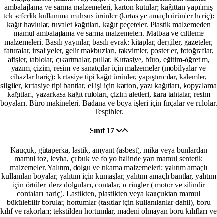
ambalajlama ve sarma malzemeleri, karton kutular; kağıttan yapılmış
tek seferlik kullanıma mahsus ürünler (kırtasiye amaçlı ürünler hariç):
kağıt havlular, tuvalet kağıtları, kağıt peçeteler. Plastik malzemeden
mamul ambalajlama ve sarma malzemeleri. Matbaa ve ciltleme
malzemeleri. Basılı yayınlar, basılı evrak: kitaplar, dergiler, gazeteler,
faturalar, irsaliyeler, gelir makbuzları, takvimler, posterler, fotoğraflar,
afişler, tablolar, çıkartmalar, pullar. Kırtasiye, büro, eğitim-öğretim,
yazım, çizim, resim ve sanatçılar için malzemeler (mobilyalar ve
cihazlar hariç): kırtasiye tipi kağıt ürünler, yapıştırıcılar, kalemler,
silgiler, kırtasiye tipi bantlar, el işi için karton, yazı kağıtları, kopyalama
kağıtları, yazarkasa kağıt ruloları, çizim aletleri, kara tahtalar, resim
boyaları. Büro makineleri. Badana ve boya işleri için fırçalar ve rulolar.
Tespihler.
Sınıf 17
Kauçuk, gütaperka, lastik, amyant (asbest), mika veya bunlardan
mamul toz, levha, çubuk ve folyo halinde yarı mamul sentetik
malzemeler. Yalıtım, dolgu ve tıkama malzemeleri: yalıtım amaçlı
kullanılan boyalar, yalıtım için kumaşlar, yalıtım amaçlı bantlar, yalıtım
için örtüler, derz dolguları, contalar, o-ringler ( motor ve silindir
contaları hariç). Lastikten, plastikten veya kauçuktan mamul
bükülebilir borular, hortumlar (taşıtlar için kullanılanlar dahil), boru
kılıf ve rakorları; tekstilden hortumlar, madeni olmayan boru kılıfları ve