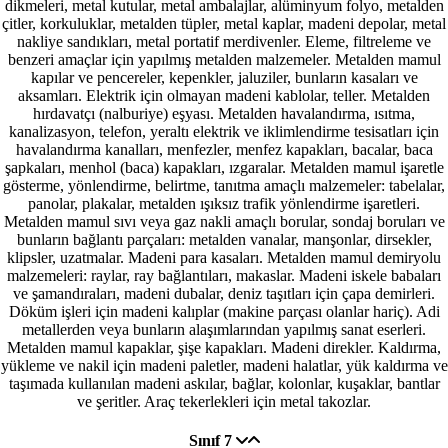
dikmeleri, metal kutular, metal ambalajlar, alüminyum folyo, metalden
çitler, korkuluklar, metalden tüpler, metal kaplar, madeni depolar, metal
nakliye sandıkları, metal portatif merdivenler. Eleme, filtreleme ve
benzeri amaçlar için yapılmış metalden malzemeler. Metalden mamul
kapılar ve pencereler, kepenkler, jaluziler, bunların kasaları ve
aksamları. Elektrik için olmayan madeni kablolar, teller. Metalden
hırdavatçı (nalburiye) eşyası. Metalden havalandırma, ısıtma,
kanalizasyon, telefon, yeraltı elektrik ve iklimlendirme tesisatları için
havalandırma kanalları, menfezler, menfez kapakları, bacalar, baca
şapkaları, menhol (baca) kapakları, ızgaralar. Metalden mamul işaretle
gösterme, yönlendirme, belirtme, tanıtma amaçlı malzemeler: tabelalar,
panolar, plakalar, metalden ışıksız trafik yönlendirme işaretleri.
Metalden mamul sıvı veya gaz nakli amaçlı borular, sondaj boruları ve
bunların bağlantı parçaları: metalden vanalar, manşonlar, dirsekler,
klipsler, uzatmalar. Madeni para kasaları. Metalden mamul demiryolu
malzemeleri: raylar, ray bağlantıları, makaslar. Madeni iskele babaları
ve şamandıraları, madeni dubalar, deniz taşıtları için çapa demirleri.
Döküm işleri için madeni kalıplar (makine parçası olanlar hariç). Adi
metallerden veya bunların alaşımlarından yapılmış sanat eserleri.
Metalden mamul kapaklar, şişe kapakları. Madeni direkler. Kaldırma,
yükleme ve nakil için madeni paletler, madeni halatlar, yük kaldırma ve
taşımada kullanılan madeni askılar, bağlar, kolonlar, kuşaklar, bantlar
ve şeritler. Araç tekerlekleri için metal takozlar.
Sınıf 7