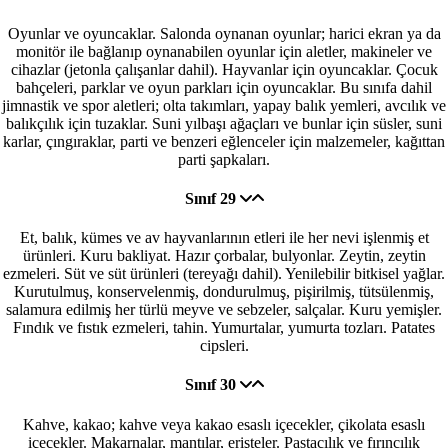
Oyunlar ve oyuncaklar. Salonda oynanan oyunlar; harici ekran ya da
monitör ile bağlanıp oynanabilen oyunlar için aletler, makineler ve
cihazlar (jetonla çalışanlar dahil). Hayvanlar için oyuncaklar. Çocuk
bahçeleri, parklar ve oyun parkları için oyuncaklar. Bu sınıfa dahil
jimnastik ve spor aletleri; olta takımları, yapay balık yemleri, avcılık ve
balıkçılık için tuzaklar. Suni yılbaşı ağaçları ve bunlar için süsler, suni
karlar, çıngıraklar, parti ve benzeri eğlenceler için malzemeler, kağıttan
parti şapkaları.
Sınıf 29
Et, balık, kümes ve av hayvanlarının etleri ile her nevi işlenmiş et
ürünleri. Kuru bakliyat. Hazır çorbalar, bulyonlar. Zeytin, zeytin
ezmeleri. Süt ve süt ürünleri (tereyağı dahil). Yenilebilir bitkisel yağlar.
Kurutulmuş, konservelenmiş, dondurulmuş, pişirilmiş, tütsülenmiş,
salamura edilmiş her türlü meyve ve sebzeler, salçalar. Kuru yemişler.
Fındık ve fıstık ezmeleri, tahin. Yumurtalar, yumurta tozları. Patates
cipsleri.
Sınıf 30
Kahve, kakao; kahve veya kakao esaslı içecekler, çikolata esaslı
içecekler. Makarnalar, mantılar, erişteler. Pastacılık ve fırıncılık