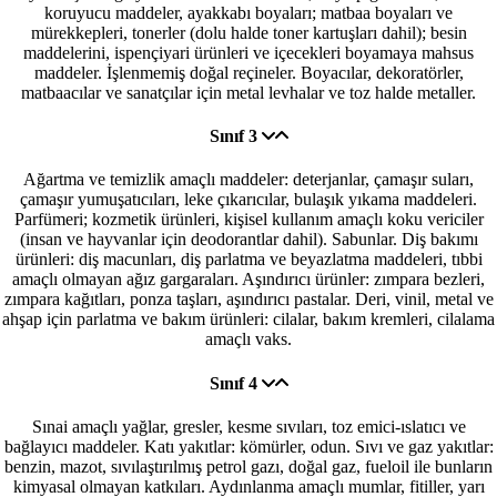
koruyucu maddeler, ayakkabı boyaları; matbaa boyaları ve
mürekkepleri, tonerler (dolu halde toner kartuşları dahil); besin
maddelerini, ispençiyari ürünleri ve içecekleri boyamaya mahsus
maddeler. İşlenmemiş doğal reçineler. Boyacılar, dekoratörler,
matbaacılar ve sanatçılar için metal levhalar ve toz halde metaller.
Sınıf 3
Ağartma ve temizlik amaçlı maddeler: deterjanlar, çamaşır suları,
çamaşır yumuşatıcıları, leke çıkarıcılar, bulaşık yıkama maddeleri.
Parfümeri; kozmetik ürünleri, kişisel kullanım amaçlı koku vericiler
(insan ve hayvanlar için deodorantlar dahil). Sabunlar. Diş bakımı
ürünleri: diş macunları, diş parlatma ve beyazlatma maddeleri, tıbbi
amaçlı olmayan ağız gargaraları. Aşındırıcı ürünler: zımpara bezleri,
zımpara kağıtları, ponza taşları, aşındırıcı pastalar. Deri, vinil, metal ve
ahşap için parlatma ve bakım ürünleri: cilalar, bakım kremleri, cilalama
amaçlı vaks.
Sınıf 4
Sınai amaçlı yağlar, gresler, kesme sıvıları, toz emici-ıslatıcı ve
bağlayıcı maddeler. Katı yakıtlar: kömürler, odun. Sıvı ve gaz yakıtlar:
benzin, mazot, sıvılaştırılmış petrol gazı, doğal gaz, fueloil ile bunların
kimyasal olmayan katkıları. Aydınlanma amaçlı mumlar, fitiller, yarı