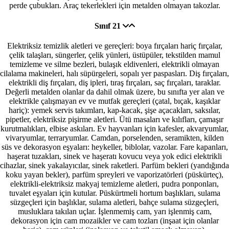
perde çubukları. Araç tekerlekleri için metalden olmayan takozlar.
Sınıf 21
Elektriksiz temizlik aletleri ve gereçleri: boya fırçaları hariç fırçalar,
çelik talaşları, süngerler, çelik yünleri, üstüpüler, tekstilden mamul
temizleme ve silme bezleri, bulaşık eldivenleri, elektrikli olmayan
cilalama makineleri, halı süpürgeleri, sopalı yer paspasları. Diş fırçaları,
elektrikli diş fırçaları, diş ipleri, tıraş fırçaları, saç fırçaları, taraklar.
Değerli metalden olanlar da dahil olmak üzere, bu sınıfta yer alan ve
elektrikle çalışmayan ev ve mutfak gereçleri (çatal, bıçak, kaşıklar
hariç): yemek servis takımları, kap-kacak, şişe açacakları, saksılar,
pipetler, elektriksiz pişirme aletleri. Ütü masaları ve kılıfları, çamaşır
kurutmalıkları, elbise askıları. Ev hayvanları için kafesler, akvaryumlar,
vivaryumlar, terraryumlar. Camdan, porselenden, seramikten, kilden
süs ve dekorasyon eşyaları: heykeller, biblolar, vazolar. Fare kapanları,
haşerat tuzakları, sinek ve haşeratı kovucu veya yok edici elektrikli
cihazlar, sinek yakalayıcılar, sinek raketleri. Parfüm bekleri (yandığında
koku yayan bekler), parfüm spreyleri ve vaporizatörleri (püskürteç),
elektrikli-elektriksiz makyaj temizleme aletleri, pudra ponponları,
tuvalet eşyaları için kutular. Püskürtmeli hortum başlıkları, sulama
süzgeçleri için başlıklar, sulama aletleri, bahçe sulama süzgeçleri,
musluklara takılan uçlar. İşlenmemiş cam, yarı işlenmiş cam,
dekorasyon için cam mozaikler ve cam tozları (inşaat için olanlar