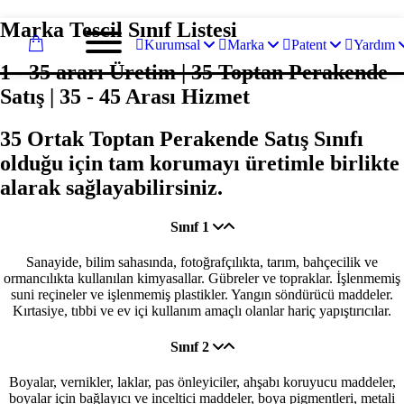
Marka Tescil Sınıf Listesi
Kurumsal
Marka
Patent
Yardım
1 - 35 ararı Üretim | 35 Toptan Perakende
Satış | 35 - 45 Arası Hizmet
35 Ortak Toptan Perakende Satış Sınıfı
olduğu için tam korumayı üretimle birlikte
alarak sağlayabilirsiniz.
Sınıf 1
Sanayide, bilim sahasında, fotoğrafçılıkta, tarım, bahçecilik ve
ormancılıkta kullanılan kimyasallar. Gübreler ve topraklar. İşlenmemiş
suni reçineler ve işlenmemiş plastikler. Yangın söndürücü maddeler.
Kırtasiye, tıbbi ve ev içi kullanım amaçlı olanlar hariç yapıştırıcılar.
Sınıf 2
Boyalar, vernikler, laklar, pas önleyiciler, ahşabı koruyucu maddeler,
boyalar için bağlayıcı ve inceltici maddeler, boya pigmentleri, metali