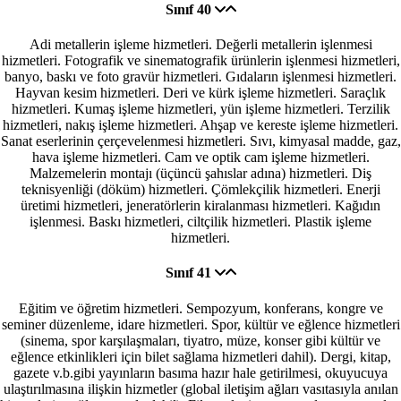
Sınıf 40
Adi metallerin işleme hizmetleri. Değerli metallerin işlenmesi
hizmetleri. Fotografik ve sinematografik ürünlerin işlenmesi hizmetleri,
banyo, baskı ve foto gravür hizmetleri. Gıdaların işlenmesi hizmetleri.
Hayvan kesim hizmetleri. Deri ve kürk işleme hizmetleri. Saraçlık
hizmetleri. Kumaş işleme hizmetleri, yün işleme hizmetleri. Terzilik
hizmetleri, nakış işleme hizmetleri. Ahşap ve kereste işleme hizmetleri.
Sanat eserlerinin çerçevelenmesi hizmetleri. Sıvı, kimyasal madde, gaz,
hava işleme hizmetleri. Cam ve optik cam işleme hizmetleri.
Malzemelerin montajı (üçüncü şahıslar adına) hizmetleri. Diş
teknisyenliği (döküm) hizmetleri. Çömlekçilik hizmetleri. Enerji
üretimi hizmetleri, jeneratörlerin kiralanması hizmetleri. Kağıdın
işlenmesi. Baskı hizmetleri, ciltçilik hizmetleri. Plastik işleme
hizmetleri.
Sınıf 41
Eğitim ve öğretim hizmetleri. Sempozyum, konferans, kongre ve
seminer düzenleme, idare hizmetleri. Spor, kültür ve eğlence hizmetleri
(sinema, spor karşılaşmaları, tiyatro, müze, konser gibi kültür ve
eğlence etkinlikleri için bilet sağlama hizmetleri dahil). Dergi, kitap,
gazete v.b.gibi yayınların basıma hazır hale getirilmesi, okuyucuya
ulaştırılmasına ilişkin hizmetler (global iletişim ağları vasıtasıyla anılan