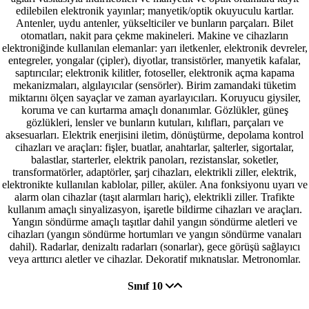
edilebilen elektronik yayınlar; manyetik/optik okuyuculu kartlar.
Antenler, uydu antenler, yükselticiler ve bunların parçaları. Bilet
otomatları, nakit para çekme makineleri. Makine ve cihazların
elektroniğinde kullanılan elemanlar: yarı iletkenler, elektronik devreler,
entegreler, yongalar (çipler), diyotlar, transistörler, manyetik kafalar,
saptırıcılar; elektronik kilitler, fotoseller, elektronik açma kapama
mekanizmaları, algılayıcılar (sensörler). Birim zamandaki tüketim
miktarını ölçen sayaçlar ve zaman ayarlayıcıları. Koruyucu giysiler,
koruma ve can kurtarma amaçlı donanımlar. Gözlükler, güneş
gözlükleri, lensler ve bunların kutuları, kılıfları, parçaları ve
aksesuarları. Elektrik enerjisini iletim, dönüştürme, depolama kontrol
cihazları ve araçları: fişler, buatlar, anahtarlar, şalterler, sigortalar,
balastlar, starterler, elektrik panoları, rezistanslar, soketler,
transformatörler, adaptörler, şarj cihazları, elektrikli ziller, elektrik,
elektronikte kullanılan kablolar, piller, aküler. Ana fonksiyonu uyarı ve
alarm olan cihazlar (taşıt alarmları hariç), elektrikli ziller. Trafikte
kullanım amaçlı sinyalizasyon, işaretle bildirme cihazları ve araçları.
Yangın söndürme amaçlı taşıtlar dahil yangın söndürme aletleri ve
cihazları (yangın söndürme hortumları ve yangın söndürme vanaları
dahil). Radarlar, denizaltı radarları (sonarlar), gece görüşü sağlayıcı
veya arttırıcı aletler ve cihazlar. Dekoratif mıknatıslar. Metronomlar.
Sınıf 10