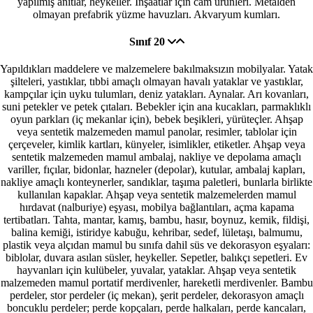
yapılmış anıtlar, heykeller. İnşaatlar için cam ürünleri. Metalden
olmayan prefabrik yüzme havuzları. Akvaryum kumları.
Sınıf 20
Yapıldıkları maddelere ve malzemelere bakılmaksızın mobilyalar. Yatak
şilteleri, yastıklar, tıbbi amaçlı olmayan havalı yataklar ve yastıklar,
kampçılar için uyku tulumları, deniz yatakları. Aynalar. Arı kovanları,
suni petekler ve petek çıtaları. Bebekler için ana kucakları, parmaklıklı
oyun parkları (iç mekanlar için), bebek beşikleri, yürüteçler. Ahşap
veya sentetik malzemeden mamul panolar, resimler, tablolar için
çerçeveler, kimlik kartları, künyeler, isimlikler, etiketler. Ahşap veya
sentetik malzemeden mamul ambalaj, nakliye ve depolama amaçlı
variller, fıçılar, bidonlar, hazneler (depolar), kutular, ambalaj kapları,
nakliye amaçlı konteynerler, sandıklar, taşıma paletleri, bunlarla birlikte
kullanılan kapaklar. Ahşap veya sentetik malzemelerden mamul
hırdavat (nalburiye) eşyası, mobilya bağlantıları, açma kapama
tertibatları. Tahta, mantar, kamış, bambu, hasır, boynuz, kemik, fildişi,
balina kemiği, istiridye kabuğu, kehribar, sedef, lületaşı, balmumu,
plastik veya alçıdan mamul bu sınıfa dahil süs ve dekorasyon eşyaları:
biblolar, duvara asılan süsler, heykeller. Sepetler, balıkçı sepetleri. Ev
hayvanları için kulübeler, yuvalar, yataklar. Ahşap veya sentetik
malzemeden mamul portatif merdivenler, hareketli merdivenler. Bambu
perdeler, stor perdeler (iç mekan), şerit perdeler, dekorasyon amaçlı
boncuklu perdeler; perde kopçaları, perde halkaları, perde kancaları,