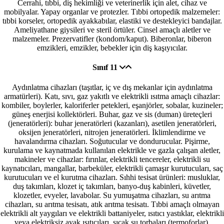
Cerrahi, tıbbi, diş hekimliği ve veterinerlik için alet, cihaz ve
mobilyalar. Yapay organlar ve protezler. Tıbbi ortopedik malzemeler:
tıbbi korseler, ortopedik ayakkabılar, elastiki ve destekleyici bandajlar.
Ameliyathane giysileri ve steril örtüler. Cinsel amaçlı aletler ve
malzemeler. Prezervatifler (kondom/kaput). Biberonlar, biberon
emzikleri, emzikler, bebekler için diş kaşıyıcılar.
Sınıf 11
Aydınlatma cihazları (taşıtlar, iç ve dış mekanlar için aydınlatma
armatürleri). Katı, sıvı, gaz yakıtlı ve elektrikli ısıtma amaçlı cihazlar:
kombiler, boylerler, kaloriferler petekleri, eşanjörler, sobalar, kuzineler;
güneş enerjisi kollektörleri. Buhar, gaz ve sis (duman) üreteçleri
(jeneratörleri): buhar jeneratörleri (kazanları), asetilen jeneratörleri,
oksijen jeneratörleri, nitrojen jeneratörleri. İklimlendirme ve
havalandırma cihazları. Soğutucular ve dondurucular. Pişirme,
kurulama ve kaynatmada kullanılan elektrikle ve gazla çalışan aletler,
makineler ve cihazlar: fırınlar, elektrikli tencereler, elektrikli su
kaynatıcıları, mangallar, barbeküler, elektrikli çamaşır kurutucuları, saç
kurutucuları ve el kurutma cihazları. Sıhhi tesisat ürünleri: musluklar,
duş takımları, klozet iç takımları, banyo-duş kabinleri, küvetler,
klozetler, evyeler, lavabolar. Su yumuşatma cihazları, su arıtma
cihazları, su arıtma tesisatı, atık arıtma tesisatı. Tıbbi amaçlı olmayan
elektrikli alt yaygıları ve elektrikli battaniyeler, ısıtıcı yastıklar, elektrikli
veya elektriksiz ayak ısıtıcıları, sıcak su torbaları (termoforlar).