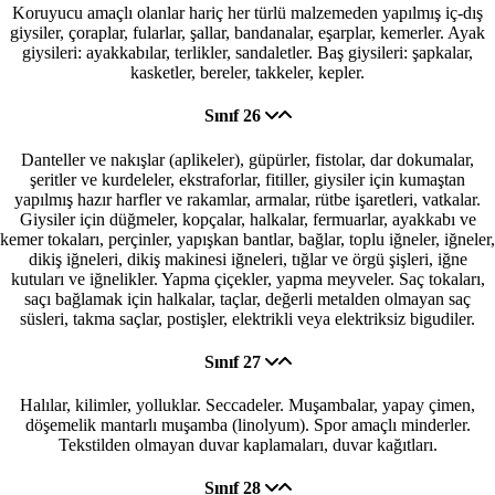
Koruyucu amaçlı olanlar hariç her türlü malzemeden yapılmış iç-dış
giysiler, çoraplar, fularlar, şallar, bandanalar, eşarplar, kemerler. Ayak
giysileri: ayakkabılar, terlikler, sandaletler. Baş giysileri: şapkalar,
kasketler, bereler, takkeler, kepler.
Sınıf 26
Danteller ve nakışlar (aplikeler), güpürler, fistolar, dar dokumalar,
şeritler ve kurdeleler, ekstraforlar, fitiller, giysiler için kumaştan
yapılmış hazır harfler ve rakamlar, armalar, rütbe işaretleri, vatkalar.
Giysiler için düğmeler, kopçalar, halkalar, fermuarlar, ayakkabı ve
kemer tokaları, perçinler, yapışkan bantlar, bağlar, toplu iğneler, iğneler,
dikiş iğneleri, dikiş makinesi iğneleri, tığlar ve örgü şişleri, iğne
kutuları ve iğnelikler. Yapma çiçekler, yapma meyveler. Saç tokaları,
saçı bağlamak için halkalar, taçlar, değerli metalden olmayan saç
süsleri, takma saçlar, postişler, elektrikli veya elektriksiz bigudiler.
Sınıf 27
Halılar, kilimler, yolluklar. Seccadeler. Muşambalar, yapay çimen,
döşemelik mantarlı muşamba (linolyum). Spor amaçlı minderler.
Tekstilden olmayan duvar kaplamaları, duvar kağıtları.
Sınıf 28