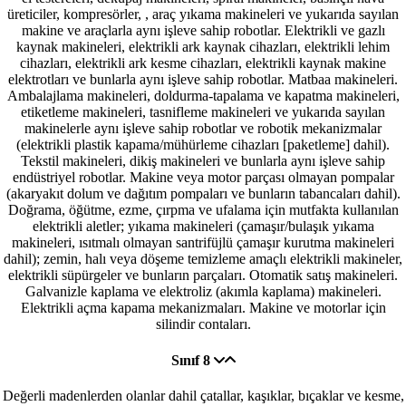
üreticiler, kompresörler, , araç yıkama makineleri ve yukarıda sayılan
makine ve araçlarla aynı işleve sahip robotlar. Elektrikli ve gazlı
kaynak makineleri, elektrikli ark kaynak cihazları, elektrikli lehim
cihazları, elektrikli ark kesme cihazları, elektrikli kaynak makine
elektrotları ve bunlarla aynı işleve sahip robotlar. Matbaa makineleri.
Ambalajlama makineleri, doldurma-tapalama ve kapatma makineleri,
etiketleme makineleri, tasnifleme makineleri ve yukarıda sayılan
makinelerle aynı işleve sahip robotlar ve robotik mekanizmalar
(elektrikli plastik kapama/mühürleme cihazları [paketleme] dahil).
Tekstil makineleri, dikiş makineleri ve bunlarla aynı işleve sahip
endüstriyel robotlar. Makine veya motor parçası olmayan pompalar
(akaryakıt dolum ve dağıtım pompaları ve bunların tabancaları dahil).
Doğrama, öğütme, ezme, çırpma ve ufalama için mutfakta kullanılan
elektrikli aletler; yıkama makineleri (çamaşır/bulaşık yıkama
makineleri, ısıtmalı olmayan santrifüjlü çamaşır kurutma makineleri
dahil); zemin, halı veya döşeme temizleme amaçlı elektrikli makineler,
elektrikli süpürgeler ve bunların parçaları. Otomatik satış makineleri.
Galvanizle kaplama ve elektroliz (akımla kaplama) makineleri.
Elektrikli açma kapama mekanizmaları. Makine ve motorlar için
silindir contaları.
Sınıf 8
Değerli madenlerden olanlar dahil çatallar, kaşıklar, bıçaklar ve kesme,