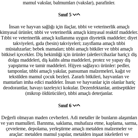
mamul vakslar, balmumları (vakslar), parafinler.
Sınıf 5
İnsan ve hayvan sağlığı için ilaçlar, tıbbi ve veterinerlik amaçlı
kimyasal ürünler, tıbbi ve veterinerlik amaçlı kimyasal reaktif maddeler.
Tıbbi ve veterinerlik amaçlı kullanıma uygun diyetetik maddeler; diyet
takviyeleri, gıda (besin) takviyeleri; zayıflama amaçlı tıbbi
müstahzarlar; bebek mamaları; tıbbi amaçlı bitkiler ve tıbbi amaçlı
bitkisel içecekler. Diş hekimliği için ürünler (aletler/cihazlar hariç): diş
dolgu maddeleri, diş kalıbı alma maddeleri, protez ve yapay diş
yapıştırma ve tamir maddeleri. Hijyen sağlayıcı ürünler: pedler,
tamponlar, tıbbi amaçlı yakılar, pansuman malzemeleri, kağıt ve
tekstilden mamul çocuk bezleri. Zararlı bitkileri, hayvanları ve
mantarları imha edici maddeler. İnsan ve hayvanlar için olanlar hariç
deodorantlar, havayı tazeleyici kokular. Dezenfektanlar, antiseptikler
(mikrop öldürücüler), tıbbi amaçlı deterjanlar.
Sınıf 6
Değerli olmayan maden cevherleri. Adi metaller ile bunların alaşımları
ve yarı mamulleri. Barınma, saklama, muhafaza etme, kaplama, sarma,
çevreleme, depolama, yerleştirme amaçlı metalden malzemeler ve
araçlar: metalden mamul yapılar, metalden inşaat iskeletleri ve