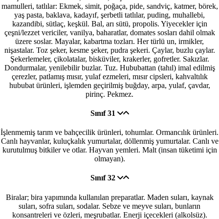
mamulleri, tatlılar: Ekmek, simit, poğaça, pide, sandviç, katmer, börek,
yaş pasta, baklava, kadayıf, şerbetli tatlılar, puding, muhallebi,
kazandibi, sütlaç, keşkül. Bal, arı sütü, propolis. Yiyecekler için
çeşni/lezzet vericiler, vanilya, baharatlar, domates sosları dahil olmak
üzere soslar. Mayalar, kabartma tozları. Her türlü un, irmikler,
nişastalar. Toz şeker, kesme şeker, pudra şekeri. Çaylar, buzlu çaylar.
Şekerlemeler, çikolatalar, bisküviler, krakerler, gofretler. Sakızlar.
Dondurmalar, yenilebilir buzlar. Tuz. Hububattan (tahıl) imal edilmiş
çerezler, patlamış mısır, yulaf ezmeleri, mısır cipsleri, kahvaltılık
hububat ürünleri, işlemden geçirilmiş buğday, arpa, yulaf, çavdar,
pirinç. Pekmez.
Sınıf 31
İşlenmemiş tarım ve bahçecilik ürünleri, tohumlar. Ormancılık ürünleri.
Canlı hayvanlar, kuluçkalık yumurtalar, döllenmiş yumurtalar. Canlı ve
kurutulmuş bitkiler ve otlar. Hayvan yemleri. Malt (insan tüketimi için
olmayan).
Sınıf 32
Biralar; bira yapımında kullanılan preparatlar. Maden suları, kaynak
suları, sofra suları, sodalar. Sebze ve meyve suları, bunların
konsantreleri ve özleri, meşrubatlar. Enerji içecekleri (alkolsüz).