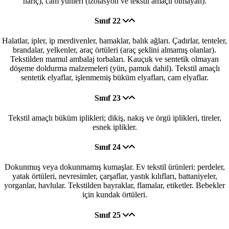
hariç), cam yünleri (izolasyon ve tekstil amaçlı olmayan).
Sınıf 22
Halatlar, ipler, ip merdivenler, hamaklar, balık ağları. Çadırlar, tenteler,
brandalar, yelkenler, araç örtüleri (araç şeklini almamış olanlar).
Tekstilden mamul ambalaj torbaları. Kauçuk ve sentetik olmayan
döşeme doldurma malzemeleri (yün, pamuk dahil). Tekstil amaçlı
sentetik elyaflar, işlenmemiş büküm elyafları, cam elyaflar.
Sınıf 23
Tekstil amaçlı büküm iplikleri; dikiş, nakış ve örgü iplikleri, tireler,
esnek iplikler.
Sınıf 24
Dokunmuş veya dokunmamış kumaşlar. Ev tekstil ürünleri: perdeler,
yatak örtüleri, nevresimler, çarşaflar, yastık kılıfları, battaniyeler,
yorganlar, havlular. Tekstilden bayraklar, flamalar, etiketler. Bebekler
için kundak örtüleri.
Sınıf 25