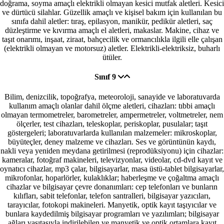
doğrama, soyma amaçlı elektrikli olmayan kesici mutfak aletleri. Kesici
ve dürtücü silahlar. Güzellik amaçlı ve kişisel bakım için kullanılan bu
sınıfa dahil aletler: tıraş, epilasyon, manikür, pedikür aletleri, saç
düzleştirme ve kıvırma amaçlı el aletleri, makaslar. Makine, cihaz ve
taşıt onarımı, inşaat, ziraat, bahçecilik ve ormancılıkla ilgili elle çalışan
(elektrikli olmayan ve motorsuz) aletler. Elektrikli-elektriksiz, buharlı
ütüler.
Sınıf 9
Bilim, denizcilik, topoğrafya, meteoroloji, sanayide ve laboratuvarda
kullanım amaçlı olanlar dahil ölçme aletleri, cihazları: tıbbi amaçlı
olmayan termometreler, barometreler, ampermetreler, voltmetreler, nem
ölçerler, test cihazları, teleskoplar, periskoplar, pusulalar; taşıt
göstergeleri; laboratuvarlarda kullanılan malzemeler: mikroskoplar,
büyüteçler, deney malzeme ve cihazları. Ses ve görüntünün kaydı,
nakli veya yeniden meydana getirilmesi (reprodüksiyonu) için cihazlar:
kameralar, fotoğraf makineleri, televizyonlar, videolar, cd-dvd kayıt ve
oynatıcı cihazlar, mp3 çalar, bilgisayarlar, masa üstü-tablet bilgisayarlar,
mikrofonlar, hoparlörler, kulaklıklar; haberleşme ve çoğaltma amaçlı
cihazlar ve bilgisayar çevre donanımları: cep telefonları ve bunların
kılıfları, sabit telefonlar, telefon santralleri, bilgisayar yazıcıları,
tarayıcılar, fotokopi makineleri. Manyetik, optik kayıt taşıyıcılar ve
bunlara kaydedilmiş bilgisayar programları ve yazılımları; bilgisayar
ağları vasıtasıyla indirilebilen ve manyetik ve optik ortamlara kayıt