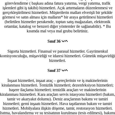
görevlendirme ( başkası adına fatura yatırma, vergi yatırma, trafik
işlemleri gibi iş takibi) hizmetleri. Açık artırmaların düzenlenmesi ve
gerçekleştirilmesi hizmetleri. Müşterilerin malları elverişli bir şekilde
görmesi ve satın alması için malların* bir araya getirilmesi hizmetleri
(belirtilen hizmetler perakende, toptan satış mağazaları, elektronik
ortamlar, katalog ve benzeri diğer yöntemler ile sağlanabilir). * Bu
kısımda mal veya mal grubu belirtiniz.
Sınıf 36
Sigorta hizmetleri. Finansal ve parasal hizmetler. Gayrimenkul
komisyonculuğu, müşavirliği ve idaresi hizmetleri. Gümrük müşavirliği
hizmetleri.
Sınıf 37
İnşaat hizmetleri, inşaat araç – gereçlerinin ve iş makinelerinin
kiralanması hizmetleri. Temizlik hizmetleri; dezenfeksiyon hizmetleri;
haşere ilaçlama hizmetleri; temizlik araçları ve makinelerinin
kiralanması hizmetleri. Kara araçları servis istasyonu hizmetleri (bakım,
tamir ve akaryakıt dolumu). Deniz araçlarının bakımı ve tamiri
hizmetleri; gemi inşaatı hizmetleri. Hava taşıtlarının bakım ve tamiri
hizmetleri. Mobilyalara ilişkin döşeme, tamir, restorasyon hizmetleri.
Isıtma, havalandırma ve su tesisatının kurulması (tesis edilmesi), bakımı