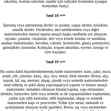
rakorları, hortum rakorları, taşıtlar için radyatör hortumları (yangın
hortumları hariç).
Sınıf 18
İşlenmiş veya işlenmemiş deriler ve postlar, yapay deriler, köseleler,
astarlık deriler. Derilerden, deri taklitlerinden veya diğer
malzemelerden mamul taşıma amaçlı başka sınıflarda yer almayan
eşyalar: çantalar, cüzdanlar, deri veya kösele kutular ve sandıklar,
anahtar muhafazaları, bavullar, valizler. Şemsiyeler, güneş şemsiyeleri,
güneşlikler, bastonlar. Kırbaçlar, koşum takımları, eyerler, üzengi ve
eyer kayışları.
Sınıf 19
Bu sınıfa dahil biçimlendirilmemiş halde malzemeler: kum, çakıl, mıcır,
asfalt, zift, çimento, kireç, alçı, sıva, beton, blok mermer. Beton, alçı,
toprak, kil, taş, mermer, ahşap, plastik veya sentetik malzemelerden
imal edilmiş ve şekil almış yapı/inşaat/yol yapımı ve benzer amaçlı
malzemeler: metalden olmayan binalar/yapılar, yapı elemanları,
direkler, bariyerler, tabii veya sentetik ısı ile yapıştırılabilen kaplamalar,
çatılar için ziftli kartonlar, ziftli kaplamalar, ahşap ve sentetik
malzemeden kapı ve pencereler. Yollar için metal, mekanik ve
aydınlatmalı olmayan trafik işaretleri. Beton, taş veya mermerden