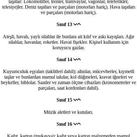
taşıtlar: Lokomotifler, trenler, tramvaylar, vagonlar, teleferikler,
telesiyejler. Deniz taşıtları ve parçaları (motorları hariç). Hava taşıtları
ve parçaları (motorları hariç).
Sınıf 13
Ateşli, havalı, yaylı silahlar ile bunlara ait kılıf ve askı kayışları. Ağır
silahlar, havanlar, roketler. Havai fişekler. Kişisel kullanım için
koruyucu gazlar.
Sınıf 14
Kuyumculuk eşyaları (taklitleri dahil); altınlar, mücevherler, kıymetli
taşlar ve bunlardan mamul takılar, kol düğmeleri, kravat iğneleri ve
heykeller, biblolar. Saatler ve zaman ölçme cihazları (kronometreler ve
parçaları, saat kordonları dahil).
Sınıf 15
Müzik aletleri ve kutuları.
Sınıf 16
Kağıt, karton (mukavva); kağıt veya karton malzemeden mamul