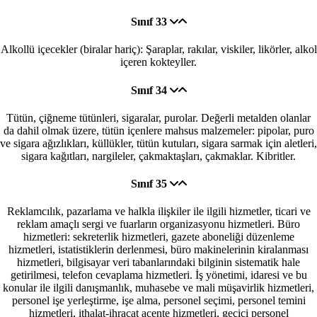
Sınıf 33
Alkollü içecekler (biralar hariç): Şaraplar, rakılar, viskiler, likörler, alkol
içeren kokteyller.
Sınıf 34
Tütün, çiğneme tütünleri, sigaralar, purolar. Değerli metalden olanlar
da dahil olmak üzere, tütün içenlere mahsus malzemeler: pipolar, puro
ve sigara ağızlıkları, küllükler, tütün kutuları, sigara sarmak için aletleri,
sigara kağıtları, nargileler, çakmaktaşları, çakmaklar. Kibritler.
Sınıf 35
Reklamcılık, pazarlama ve halkla ilişkiler ile ilgili hizmetler, ticari ve
reklam amaçlı sergi ve fuarların organizasyonu hizmetleri. Büro
hizmetleri: sekreterlik hizmetleri, gazete aboneliği düzenleme
hizmetleri, istatistiklerin derlenmesi, büro makinelerinin kiralanması
hizmetleri, bilgisayar veri tabanlarındaki bilginin sistematik hale
getirilmesi, telefon cevaplama hizmetleri. İş yönetimi, idaresi ve bu
konular ile ilgili danışmanlık, muhasebe ve mali müşavirlik hizmetleri,
personel işe yerleştirme, işe alma, personel seçimi, personel temini
hizmetleri, ithalat-ihracat acente hizmetleri, geçici personel