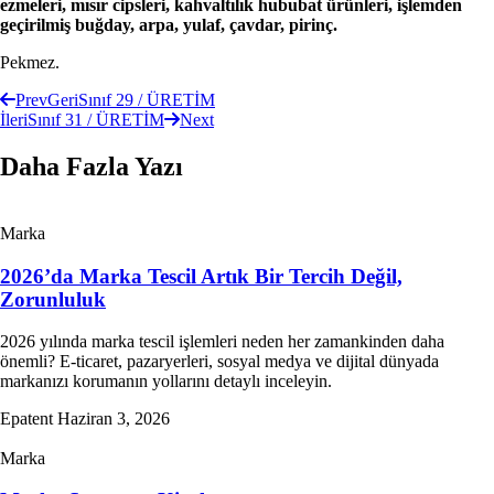
ezmeleri, mısır cipsleri, kahvaltılık hububat ürünleri, işlemden
geçirilmiş buğday, arpa, yulaf, çavdar, pirinç.
Pekmez.
Prev
Geri
Sınıf 29 / ÜRETİM
İleri
Sınıf 31 / ÜRETİM
Next
Daha Fazla Yazı
Marka
2026’da Marka Tescil Artık Bir Tercih Değil,
Zorunluluk
2026 yılında marka tescil işlemleri neden her zamankinden daha
önemli? E-ticaret, pazaryerleri, sosyal medya ve dijital dünyada
markanızı korumanın yollarını detaylı inceleyin.
Epatent
Haziran 3, 2026
Marka