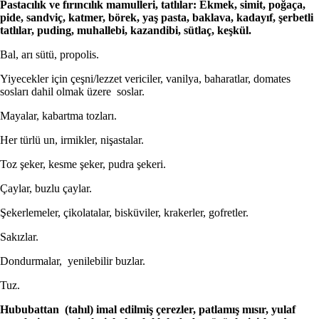
Pastacılık ve fırıncılık mamulleri, tatlılar: Ekmek, simit, poğaça,
pide, sandviç, katmer, börek, yaş pasta, baklava, kadayıf, şerbetli
tatlılar, puding, muhallebi, kazandibi, sütlaç, keşkül.
Bal, arı sütü, propolis.
Yiyecekler için çeşni/lezzet vericiler, vanilya, baharatlar, domates
sosları dahil olmak üzere soslar.
Mayalar, kabartma tozları.
Her türlü un, irmikler, nişastalar.
Toz şeker, kesme şeker, pudra şekeri.
Çaylar, buzlu çaylar.
Şekerlemeler, çikolatalar, bisküviler, krakerler, gofretler.
Sakızlar.
Dondurmalar, yenilebilir buzlar.
Tuz.
Hububattan (tahıl) imal edilmiş çerezler, patlamış mısır, yulaf