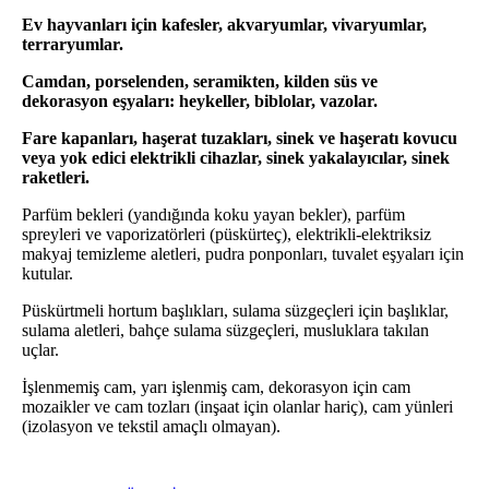
Ev hayvanları için kafesler, akvaryumlar, vivaryumlar,
terraryumlar.
Camdan, porselenden, seramikten, kilden süs ve
dekorasyon eşyaları: heykeller, biblolar, vazolar.
Fare kapanları, haşerat tuzakları, sinek ve haşeratı kovucu
veya yok edici elektrikli cihazlar, sinek yakalayıcılar, sinek
raketleri.
Parfüm bekleri (yandığında koku yayan bekler), parfüm
spreyleri ve vaporizatörleri (püskürteç), elektrikli-elektriksiz
makyaj temizleme aletleri, pudra ponponları, tuvalet eşyaları için
kutular.
Püskürtmeli hortum başlıkları, sulama süzgeçleri için başlıklar,
sulama aletleri, bahçe sulama süzgeçleri, musluklara takılan
uçlar.
İşlenmemiş cam, yarı işlenmiş cam, dekorasyon için cam
mozaikler ve cam tozları (inşaat için olanlar hariç), cam yünleri
(izolasyon ve tekstil amaçlı olmayan).