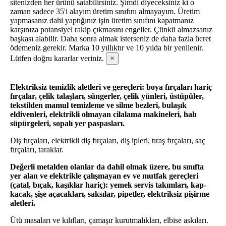
sitenizden her ürünü satabilirsiniz. Şimdi diyeceksiniz ki o
zaman sadece 35'i alayım üretim sınıfını almayayım. Üretim
yapmasanız dahi yaptığınız işin üretim sınıfını kapatmanız
karşınıza potansiyel rakip çıkmasını engeller. Çünkü almazsanız
başkası alabilir. Daha sonra almak isterseniz de daha fazla ücret
ödemeniz gerekir. Marka 10 yıllıktır ve 10 yılda bir yenilenir.
Lütfen doğru kararlar veriniz.
×
Elektriksiz temizlik aletleri ve gereçleri: boya fırçaları hariç
fırçalar, çelik talaşları, süngerler, çelik yünleri, üstüpüler,
tekstilden mamul temizleme ve silme bezleri, bulaşık
eldivenleri, elektrikli olmayan cilalama makineleri, halı
süpürgeleri, sopalı yer paspasları.
Diş fırçaları, elektrikli diş fırçaları, diş ipleri, tıraş fırçaları, saç
fırçaları, taraklar.
Değerli metalden olanlar da dahil olmak üzere, bu sınıfta
yer alan ve elektrikle çalışmayan ev ve mutfak gereçleri
(çatal, bıçak, kaşıklar hariç): yemek servis takımları, kap-
kacak, şişe açacakları, saksılar, pipetler, elektriksiz pişirme
aletleri.
Ütü masaları ve kılıfları, çamaşır kurutmalıkları, elbise askıları.