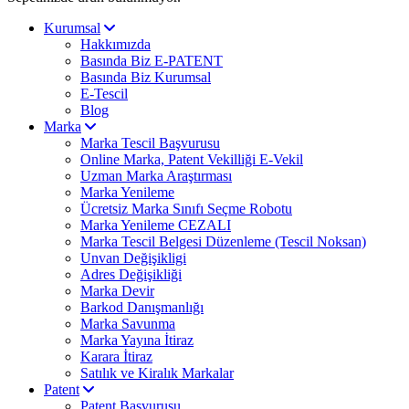
Kurumsal
Hakkımızda
Basında Biz E-PATENT
Basında Biz Kurumsal
E-Tescil
Blog
Marka
Marka Tescil Başvurusu
Online Marka, Patent Vekilliği E-Vekil
Uzman Marka Araştırması
Marka Yenileme
Ücretsiz Marka Sınıfı Seçme Robotu
Marka Yenileme CEZALI
Marka Tescil Belgesi Düzenleme (Tescil Noksan)
Unvan Değişikligi
Adres Değişikliği
Marka Devir
Barkod Danışmanlığı
Marka Savunma
Marka Yayına İtiraz
Karara İtiraz
Satılık ve Kiralık Markalar
Patent
Patent Başvurusu