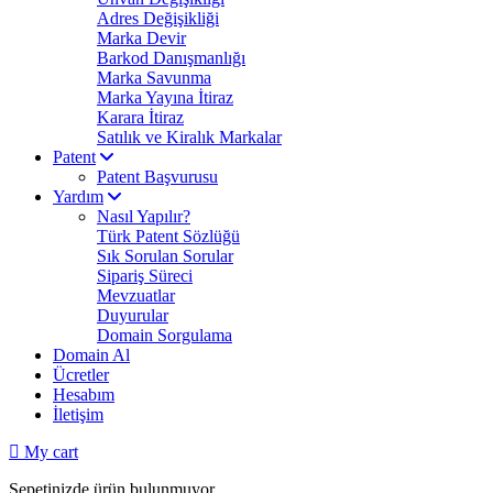
Adres Değişikliği
Marka Devir
Barkod Danışmanlığı
Marka Savunma
Marka Yayına İtiraz
Karara İtiraz
Satılık ve Kiralık Markalar
Patent
Patent Başvurusu
Yardım
Nasıl Yapılır?
Türk Patent Sözlüğü
Sık Sorulan Sorular
Sipariş Süreci
Mevzuatlar
Duyurular
Domain Sorgulama
Domain Al
Ücretler
Hesabım
İletişim
My cart
Sepetinizde ürün bulunmuyor.