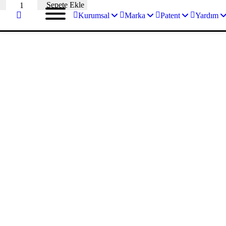
MARKA
Sepete Ekle
VEKİLLİK
Kurumsal
Marka
Patent
Yardım
DANIŞMANLIK
adet