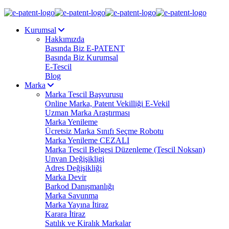
Kurumsal
Hakkımızda
Basında Biz E-PATENT
Basında Biz Kurumsal
E-Tescil
Blog
Marka
Marka Tescil Başvurusu
Online Marka, Patent Vekilliği E-Vekil
Uzman Marka Araştırması
Marka Yenileme
Ücretsiz Marka Sınıfı Seçme Robotu
Marka Yenileme CEZALI
Marka Tescil Belgesi Düzenleme (Tescil Noksan)
Unvan Değişikligi
Adres Değişikliği
Marka Devir
Barkod Danışmanlığı
Marka Savunma
Marka Yayına İtiraz
Karara İtiraz
Satılık ve Kiralık Markalar