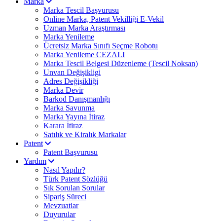
Marka
Marka Tescil Başvurusu
Online Marka, Patent Vekilliği E-Vekil
Uzman Marka Araştırması
Marka Yenileme
Ücretsiz Marka Sınıfı Seçme Robotu
Marka Yenileme CEZALI
Marka Tescil Belgesi Düzenleme (Tescil Noksan)
Unvan Değişikligi
Adres Değişikliği
Marka Devir
Barkod Danışmanlığı
Marka Savunma
Marka Yayına İtiraz
Karara İtiraz
Satılık ve Kiralık Markalar
Patent
Patent Başvurusu
Yardım
Nasıl Yapılır?
Türk Patent Sözlüğü
Sık Sorulan Sorular
Sipariş Süreci
Mevzuatlar
Duyurular