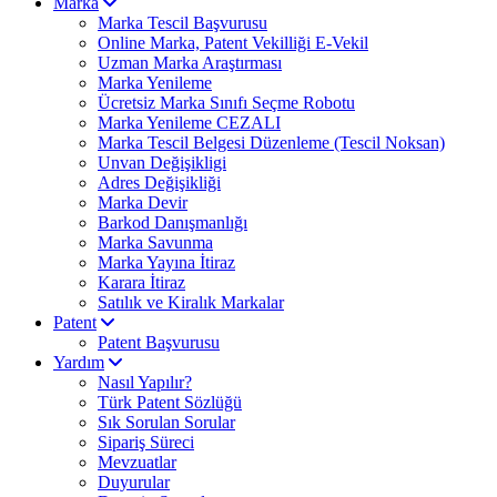
Marka
Marka Tescil Başvurusu
Online Marka, Patent Vekilliği E-Vekil
Uzman Marka Araştırması
Marka Yenileme
Ücretsiz Marka Sınıfı Seçme Robotu
Marka Yenileme CEZALI
Marka Tescil Belgesi Düzenleme (Tescil Noksan)
Unvan Değişikligi
Adres Değişikliği
Marka Devir
Barkod Danışmanlığı
Marka Savunma
Marka Yayına İtiraz
Karara İtiraz
Satılık ve Kiralık Markalar
Patent
Patent Başvurusu
Yardım
Nasıl Yapılır?
Türk Patent Sözlüğü
Sık Sorulan Sorular
Sipariş Süreci
Mevzuatlar
Duyurular