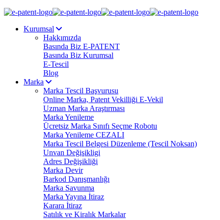
Kurumsal
Hakkımızda
Basında Biz E-PATENT
Basında Biz Kurumsal
E-Tescil
Blog
Marka
Marka Tescil Başvurusu
Online Marka, Patent Vekilliği E-Vekil
Uzman Marka Araştırması
Marka Yenileme
Ücretsiz Marka Sınıfı Seçme Robotu
Marka Yenileme CEZALI
Marka Tescil Belgesi Düzenleme (Tescil Noksan)
Unvan Değişikligi
Adres Değişikliği
Marka Devir
Barkod Danışmanlığı
Marka Savunma
Marka Yayına İtiraz
Karara İtiraz
Satılık ve Kiralık Markalar