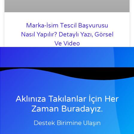
Marka-İsim Tescil Başvurusu
Nasıl Yapılır? Detaylı Yazı, Görsel
Ve Video
Marka tescil başvuru aslında E-Patent
sayesinde çok kolay. Hadi birlikte yapalım.
Aklınıza Takılanlar İçin Her
Zaman Buradayız.
Destek Birimine Ulaşın