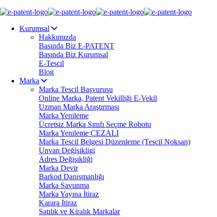
Kurumsal
Hakkımızda
Basında Biz E-PATENT
Basında Biz Kurumsal
E-Tescil
Blog
Marka
Marka Tescil Başvurusu
Online Marka, Patent Vekilliği E-Vekil
Uzman Marka Araştırması
Marka Yenileme
Ücretsiz Marka Sınıfı Seçme Robotu
Marka Yenileme CEZALI
Marka Tescil Belgesi Düzenleme (Tescil Noksan)
Unvan Değişikligi
Adres Değişikliği
Marka Devir
Barkod Danışmanlığı
Marka Savunma
Marka Yayına İtiraz
Karara İtiraz
Satılık ve Kiralık Markalar