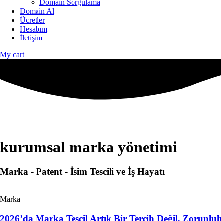
Domain Sorgulama
Domain Al
Ücretler
Hesabım
İletişim
My cart
kurumsal marka yönetimi
Marka - Patent - İsim Tescili ve İş Hayatı
Marka
2026’da Marka Tescil Artık Bir Tercih Değil, Zorunlu