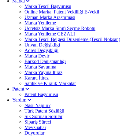
Marka
Marka Tescil Başvurusu
Online Marka, Patent Vekilliği E-Vekil
Uzman Marka Araştırması
Marka Yenileme
Ücretsiz Marka Sınıfı Seçme Robotu
Marka Yenileme CEZALI
Marka Tescil Belgesi Düzenleme (Tescil Noksan)
Unvan Değişikligi
Adres Değişikliği
Marka Devir
Barkod Danışmanlığı
Marka Savunma
Marka Yayına İtiraz
Karara İtiraz
Satılık ve Kiralık Markalar
Patent
Patent Başvurusu
Yardım
Nasıl Yapılır?
Türk Patent Sözlüğü
Sık Sorulan Sorular
Sipariş Süreci
Mevzuatlar
Duyurular