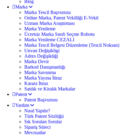
Blog
Marka
Marka Tescil Başvurusu
Online Marka, Patent Vekilliği E-Vekil
Uzman Marka Araştırması
Marka Yenileme
Ücretsiz Marka Sınıfı Seçme Robotu
Marka Yenileme CEZALI
Marka Tescil Belgesi Düzenleme (Tescil Noksan)
Unvan Değişikligi
Adres Değişikliği
Marka Devir
Barkod Danışmanlığı
Marka Savunma
Marka Yayına İtiraz
Karara İtiraz
Satılık ve Kiralık Markalar
Patent
Patent Başvurusu
Yardım
Nasıl Yapılır?
Türk Patent Sözlüğü
Sık Sorulan Sorular
Sipariş Süreci
Mevzuatlar