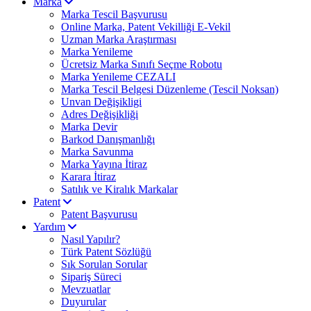
Marka
Marka Tescil Başvurusu
Online Marka, Patent Vekilliği E-Vekil
Uzman Marka Araştırması
Marka Yenileme
Ücretsiz Marka Sınıfı Seçme Robotu
Marka Yenileme CEZALI
Marka Tescil Belgesi Düzenleme (Tescil Noksan)
Unvan Değişikligi
Adres Değişikliği
Marka Devir
Barkod Danışmanlığı
Marka Savunma
Marka Yayına İtiraz
Karara İtiraz
Satılık ve Kiralık Markalar
Patent
Patent Başvurusu
Yardım
Nasıl Yapılır?
Türk Patent Sözlüğü
Sık Sorulan Sorular
Sipariş Süreci
Mevzuatlar
Duyurular