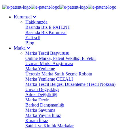
Kurumsal
Hakkımızda
Basında Biz E-PATENT
Basında Biz Kurumsal
E-Tescil
Blog
Marka
Marka Tescil Başvurusu
Online Marka, Patent Vekilliği E-Vekil
Uzman Marka Araştırması
Marka Yenileme
Ücretsiz Marka Sınıfı Seçme Robotu
Marka Yenileme CEZALI
Marka Tescil Belgesi Düzenleme (Tescil Noksan)
Unvan Değişikligi
Adres Değişikliği
Marka Devir
Barkod Danışmanlığı
Marka Savunma
Marka Yayına İtiraz
Karara İtiraz
Satılık ve Kiralık Markalar