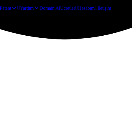
Patent
Yardım
Domain Al
Ücretler
Hesabım
İletişim
My cart