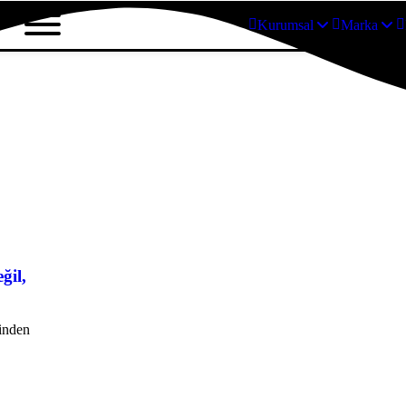
Kurumsal
Marka
ğil,
kinden