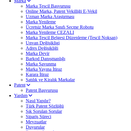
Marka
Marka Tescil Başvurusu
Online Marka, Patent Vekilliği E-Vekil
Uzman Marka Araştırması
Marka Yenileme
Ücretsiz Marka Sınıfı Seçme Robotu
Marka Yenileme CEZALI
Marka Tescil Belgesi Düzenleme (Tescil Noksan)
Unvan Değişikligi
Adres Değişikliği
Marka Devir
Barkod Danışmanlığı
Marka Savunma
Marka Yayına İtiraz
Karara İtiraz
Satılık ve Kiralık Markalar
Patent
Patent Başvurusu
Yardım
Nasıl Yapılır?
Türk Patent Sözlüğü
Sık Sorulan Sorular
Sipariş Süreci
Mevzuatlar
Duyurular