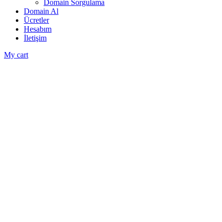
Domain Sorgulama
Domain Al
Ücretler
Hesabım
İletişim
My cart