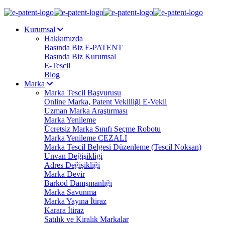
Kurumsal
Hakkımızda
Basında Biz E-PATENT
Basında Biz Kurumsal
E-Tescil
Blog
Marka
Marka Tescil Başvurusu
Online Marka, Patent Vekilliği E-Vekil
Uzman Marka Araştırması
Marka Yenileme
Ücretsiz Marka Sınıfı Seçme Robotu
Marka Yenileme CEZALI
Marka Tescil Belgesi Düzenleme (Tescil Noksan)
Unvan Değişikligi
Adres Değişikliği
Marka Devir
Barkod Danışmanlığı
Marka Savunma
Marka Yayına İtiraz
Karara İtiraz
Satılık ve Kiralık Markalar